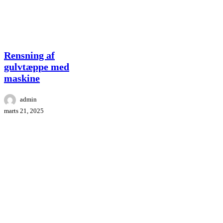
Rensning
Indeklima
Kontor
Tæpperens
af
gulvtæppe
Rensning af
med
gulvtæppe med
maskine
maskine
admin
marts 21, 2025