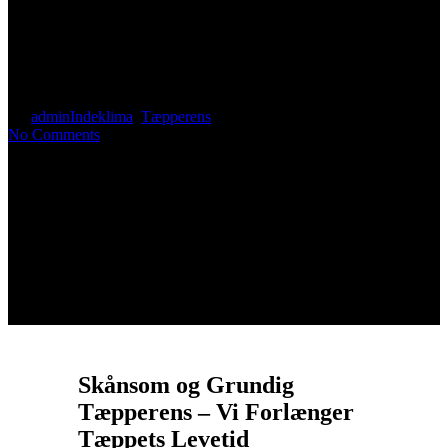
Sjælland – Effektiv tæpperens
til dit behov
By
admin
Indeklima
,
Tæpperens
No Comments
Skånsom og Grundig
Tæpperens – Vi Forlænger
Tæppets Levetid