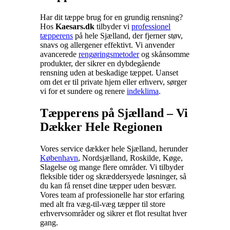
Har dit tæppe brug for en grundig rensning?
Hos
Kaesars.dk
tilbyder vi
professionel
tæpperens
på hele Sjælland, der fjerner støv,
snavs og allergener effektivt. Vi anvender
avancerede
rengøringsmetoder
og skånsomme
produkter, der sikrer en dybdegående
rensning uden at beskadige tæppet. Uanset
om det er til private hjem eller erhverv, sørger
vi for et sundere og renere
indeklima
.
Tæpperens på Sjælland – Vi
Dækker Hele Regionen
Vores service dækker hele Sjælland, herunder
København
, Nordsjælland, Roskilde, Køge,
Slagelse og mange flere områder. Vi tilbyder
fleksible tider og skræddersyede løsninger, så
du kan få renset dine tæpper uden besvær.
Vores team af professionelle har stor erfaring
med alt fra væg-til-væg tæpper til store
erhvervsområder og sikrer et flot resultat hver
gang.