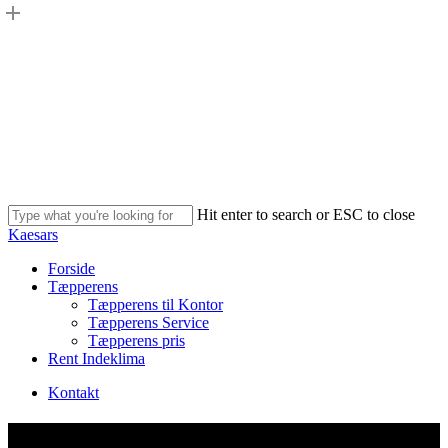
Skip
to
main
content
Hit enter to search or ESC to close
Close
Kaesars
Search
Menu
Forside
Tæpperens
Tæpperens til Kontor
Tæpperens Service
Tæpperens pris
Rent Indeklima
Kontakt
Professionel Tæpperens på